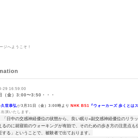
ージへようこそ！
mation
3-29 16:59:00
日（金）3:00〜3:50・・・
の
久世恭弘
が
3
月31日（金）3:00時より
NHK BS1
『ウォーカーズ 歩くとは
に出演いたします。
、「日中の交感神経優位の状態から、良い眠り=副交感神経優位のリラ
えるのに就寝前のウォーキングが有効で、そのための歩き方の注意点も
証する」ということで、被験者で出ております。