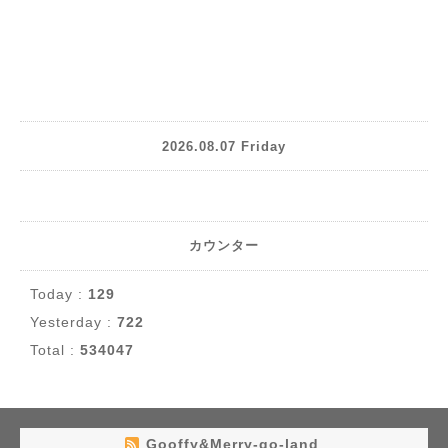
2026.08.07 Friday
カウンター
Today :
129
Yesterday :
722
Total :
534047
Gooffy&Merry-go-land