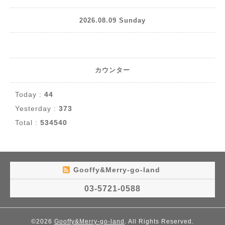
2026.08.09 Sunday
カウンター
Today :
44
Yesterday :
373
Total :
534540
Gooffy&Merry-go-land
03-5721-0588
©2026
Gooffy&Merry-go-land
. All Rights Reserved.